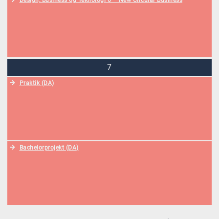
Design, Business og Teknologi 6 – New Circular Business
7
Praktik (DA)
Bachelorprojekt (DA)