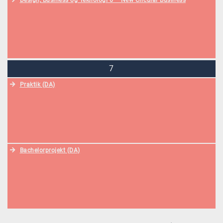
Design, Business og Teknologi 6 – New Circular Business
7
Praktik (DA)
Bachelorprojekt (DA)