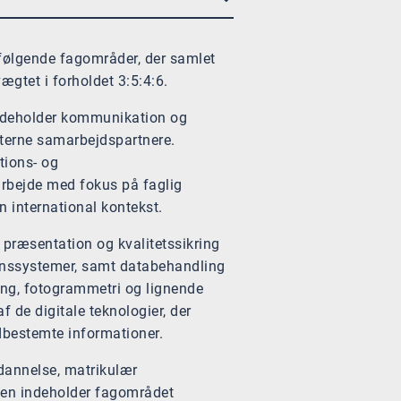
følgende fagområder, der samlet
ægtet i forholdet 3:5:4:6.
ndeholder kommunikation og
interne samarbejdspartnere.
tions- og
rbejde med fokus på faglig
n international kontekst.
 præsentation og kvalitetssikring
onssystemer, samt databehandling
ing, fotogrammetri og lignende
de digitale teknologier, der
dbestemte informationer.
dannelse, matrikulær
en indeholder fagområdet