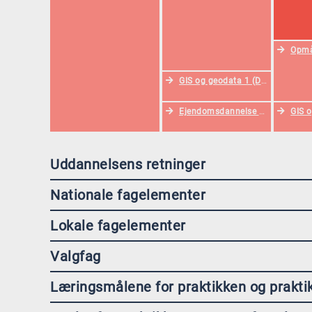
Opmå
GIS og geodata 1 (DA)
Ejendomsdannelse (DA)
GIS o
Uddannelsens retninger
Nationale fagelementer
Lokale fagelementer
Valgfag
Læringsmålene for praktikken og prakt