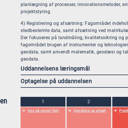
planlægning af processer, innovationsmetoder, en
projektstyring.
4) Registrering og afsætning: Fagområdet indeho
stedbestemte data, samt afsætning ved matrikul
Der fokuseres på landmåling, kvalitetssikring og 
fagområdet brugen af instrumenter og teknologier,
geodata, samt anvendt matematik, geodæsi og tal
geodata.
Uddannelsens læringsmål
Optagelse på uddannelsen
sen
1
2
Hus på grund (DA)
Opmåling og afsætning (DA)
Prakt