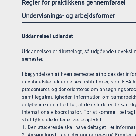
Regler for praktikkens gennemførsel
Undervisnings- og arbejdsformer
Uddannelse i udlandet
Uddannelsen er tilrettelagt, så udgående udvekslin
semester.
I begyndelsen af hvert semester afholdes der inf
udenlandske uddannelsesinstitutioner, som KEA h
præsenteres og der orienteres om ansøgningsp
samt legatmuligheder. Information om samarbejdsp
er løbende mulighed for, at den studerende kan d
internationale koordinator. For at komme i betrag
skal følgende kriterier være opfyldt:
1. Den studerende skal have deltaget i et inform
2. Ansøgningsfristen, der annonceres på Fronter, 