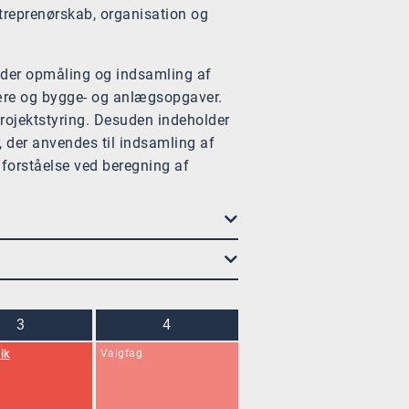
treprenørskab, organisation og
lder opmåling og indsamling af
ære og bygge- og anlægsopgaver.
projektstyring. Desuden indeholder
 der anvendes til indsamling af
forståelse ved beregning af
3
4
Valgfag
ik