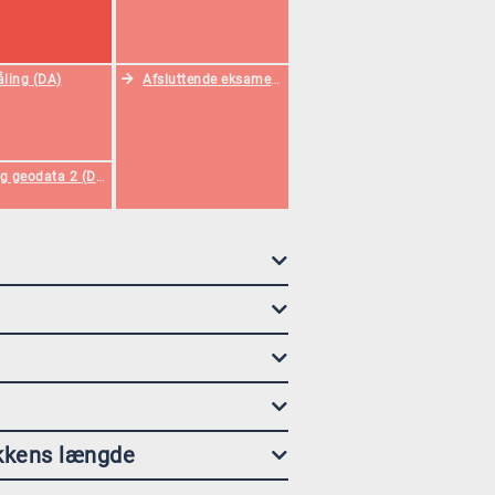
ling (DA)
Afsluttende eksamensprojekt (DA)
g geodata 2 (DA)
ikkens længde