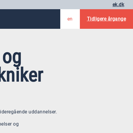
ek.dk
en
Tidligere årgange
 og
kniker
videregående uddannelser.
elser og