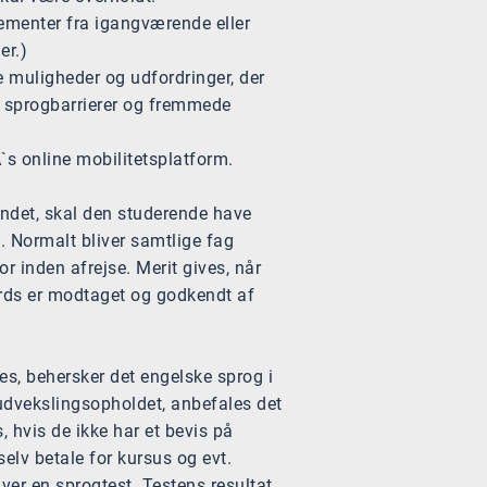
menter fra igangværende eller
er.)
e muligheder og udfordringer, der
e sprogbarrierer og fremmede
`s online mobilitetsplatform.
andet, skal den studerende have
. Normalt bliver samtlige fag
 inden afrejse. Merit gives, når
ords er modtaget og godkendt af
es, behersker det engelske sprog i
 udvekslingsopholdet, anbefales det
, hvis de ikke har et bevis på
elv betale for kursus og evt.
æver en sprogtest. Testens resultat