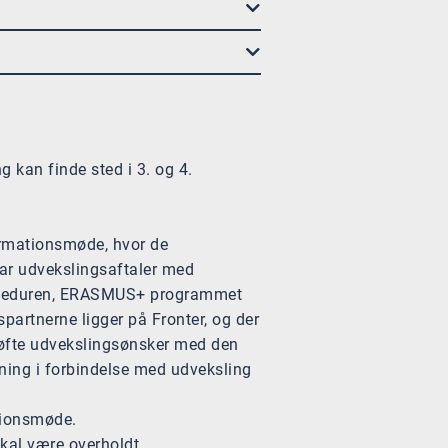
g kan finde sted i 3. og 4.
ormationsmøde, hvor de
ar udvekslingsaftaler med
roceduren, ERASMUS+ programmet
artnerne ligger på Fronter, og der
røfte udvekslingsønsker med den
tning i forbindelse med udveksling
ationsmøde.
skal være overholdt.