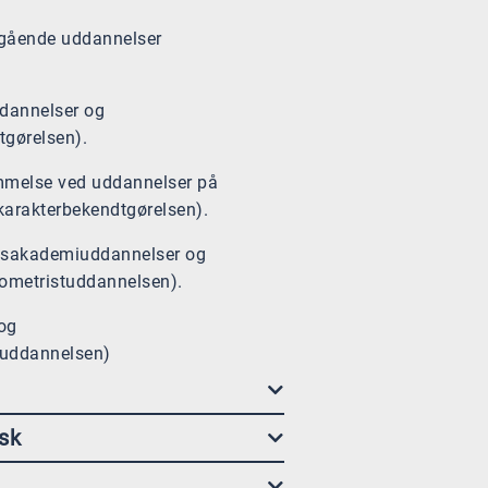
regående uddannelser
dannelser og
gørelsen).
mmelse ved uddannelser på
karakterbekendtgørelsen).
rvsakademiuddannelser og
tometristuddannelsen).
og
tuddannelsen)
sk