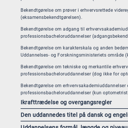
Bekendtgørelse om prøver i erhvervsrettede vide
(eksamensbekendtgørelsen).
Bekendtgørelse om adgang til erhvervsakademiud
professionsbacheloruddannelser (adgangsbekendt
Bekendtgørelse om karakterskala og anden bedø
Uddannelses- og Forskningsministeriets område (
Bekendtgørelse om tekniske og merkantile erhve
professionsbacheloruddannelser (dog ikke for op
Bekendtgørelse om erhvervsakademiuddannelser 
professionsbacheloruddannelser (kun optometris
Ikrafttrædelse og overgangsregler
Den uddannedes titel på dansk og engel
Uddannelsens formål, længde og niveau