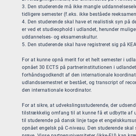
3. Den studerende må ikke mangle uddannelsesele
tidligere semester (f.eks. ikke beståede reeksamen
4. Den studerende skal have et realistisk syn på d
er ved et studieophold i udlandet, herunder mulig
uddannelses- og eksamenskultur.
5. Den studerende skal have registreret sig på KEA
For at kunne opnå merit for et helt semester i udl
opnået 30 ECTS på partnerinstitutionen i udlandet
forhåndsgodkendt af den internationale koordinator
udlandssemestret er bestået, og transcript of rec
den internationale koordinator.
For at sikre, at udvekslingsstuderende, der udsend
tilstrækkelig omfang til at kunne få et udbytte af
til studerende på dansk linje tage et engelskkursus
opnået engelsk på C-niveau. Den studerende skal s
prøve. Visse partneruniversiteter (ikke-EU) kan kr